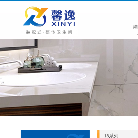
網
18系列