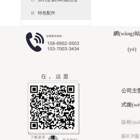
特色配件
網(wǎng)
(yè)
公司主營(
式衛(wè
版權(qu
蘇ICP備1