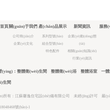
站首頁
關(guān)于我們
產(chǎn)品展示
新聞資訊
服務(
公司簡(jiǎn)介
系列型號(hào)
企業(yè)動(dòng)態
企業(yè)文化
組合型號(hào)
(tài)
特色配件
相關(guān)知識(shí)
行業(yè)資訊
yíng)：
整體衛(wèi)生間
整體衛(wèi)浴
整體浴室
一體
i)生間
án)所有：江蘇馨逸住宅設(shè)備有限公司 未經(jīng)許可 嚴(yán
8048468號(hào)-1