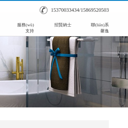
15370033434/15869520503
服務(wù)
招賢納士
聯(lián)系
支持
馨逸