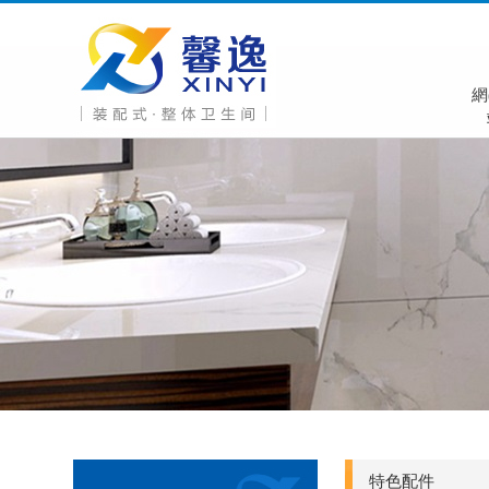
網
特色配件