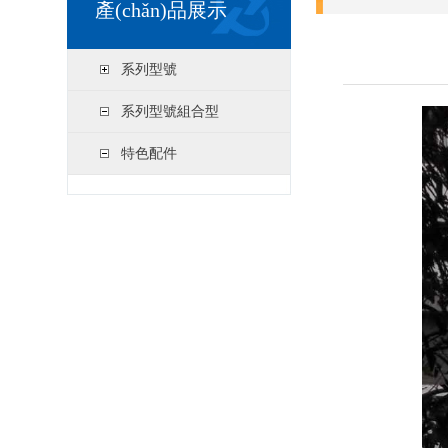
產(chǎn)品展示
系列型號
系列型號組合型
特色配件