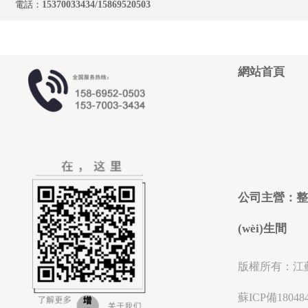
電話：
15370033434/15869520503
網站首頁
公司主營：
整
(wèi)生間
版權所有：江
蘇ICP備18048