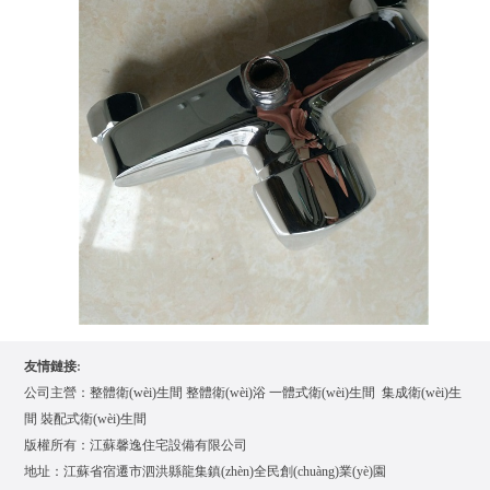
友情鏈接
:
公司主營：
整體衛(wèi)生間
整體衛(wèi)浴
一體式衛(wèi)生間
集成衛(wèi)生
間
裝配式衛(wèi)生間
版權所有：江蘇馨逸住宅設備有限公司
地址：江蘇省宿遷市泗洪縣龍集鎮(zhèn)全民創(chuàng)業(yè)園