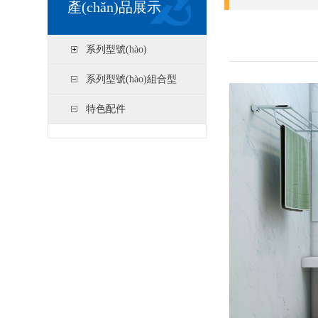
產(chǎn)品展示
系列型號(hào)
系列型號(hào)組合型
特色配件