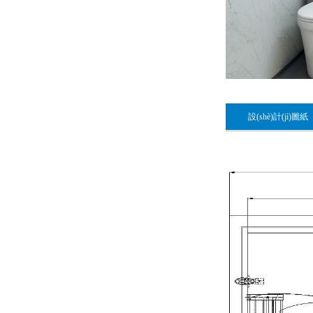
設(shè)計(jì)圖紙