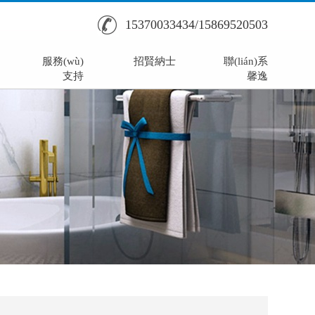
15370033434/15869520503
服務(wù)
招賢納士
聯(lián)系
支持
馨逸