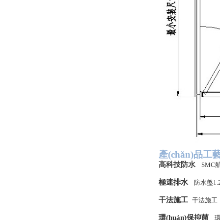
產(chǎn)品工
高科技防水
SMC
極速排水
防水盤
1
干法施工
干法施工
環(huán)保抑菌
環