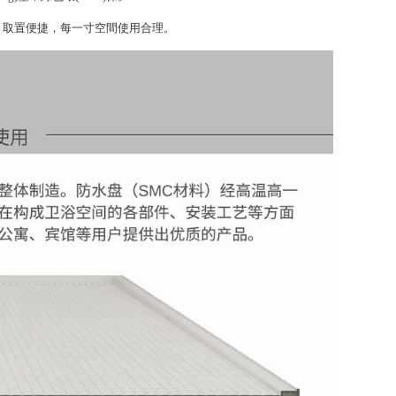
，取置便捷，每一寸空間使用合理。