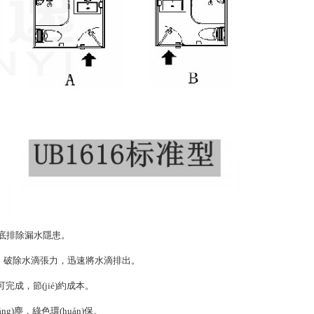
徹底排除漏水隱患。
，破除水滴張力，迅速將水滴排出。
完成，節(jié)約成本。
，綠色環(huán)保。