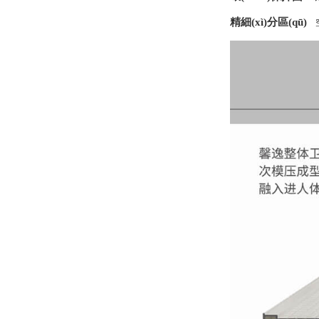
精細(xì)分區(qū)