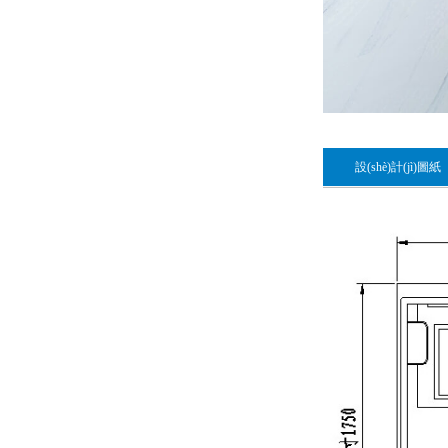
設(shè)計(jì)圖紙