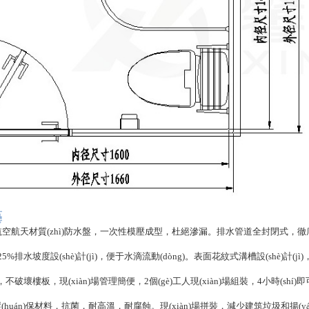
藝
航空航天材質(zhì)防水盤，一次性模壓成型，杜絕滲漏。排水管道全封閉式，
.25%排水坡度設(shè)計(jì)，便于水滴流動(dòng)。表面花紋式溝槽設(shè)計(jì)
，不破壞樓板，現(xiàn)場管理簡便，
2個(gè)工人現(xiàn)場組裝，4小時(shí)即可
(huán)保材料，抗菌，耐高溫，耐腐蝕。現(xiàn)場拼裝，減少建筑垃圾和揚(yáng)塵