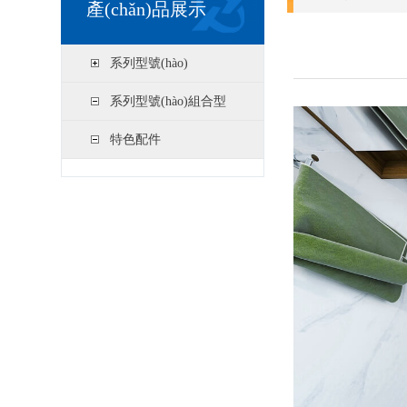
產(chǎn)品展示
系列型號(hào)
系列型號(hào)組合型
特色配件