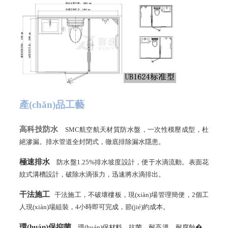
產(chǎn)品工藝
高科技防水
SMC航空航天材質防水盤，一次性模壓成型，杜
絕滲漏。排水管道全封閉式，徹底排除漏水隱患。
極速排水
防水盤
1.25%排水坡度設計，便于水滴流動。表面花
紋式溝槽設計，破除水滴張力，迅速將水滴排出。
干法施工
干法施工，不破壞樓板，現(xiàn)場管理簡便，
2個工
人現(xiàn)場組裝，4小時即可完成，節(jié)約成本。
環(huán)保抑菌
環(huán)保材料，抗菌，耐高溫，耐腐蝕�，