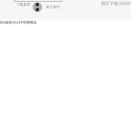
蘇ICP備18048
RM新时代APP官网网址