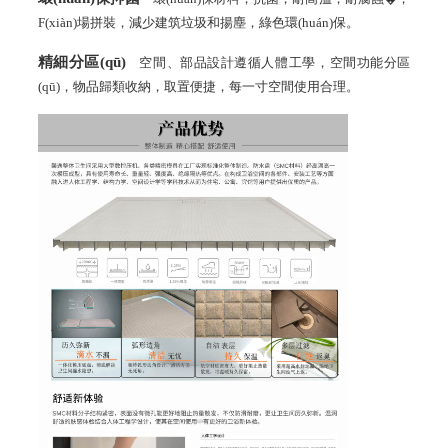
F(xiàn)場拼裝，減少建筑垃圾和揚塵，綠色環(huán)保。
精細分區(qū)
空間、部品設計遵循人體工學，空間功能分區
(qū)，物品歸類收納，取置便捷，每一寸空間使用合理。